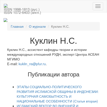
Toggl
ISSN 1998-1813 (рус.)
naviga
ISSN 1072-6403 (англ.)
Главная
О журнале
Куклин Н.С.
Куклин Н.С.
Куклин Н.С., ассистент кафедры теории и истории
международных отношений РУДН, эксперт Центра АСЕАН
МГИМО
E-mail:
kuklin_ns@pfur.ru
.
Публикации автора
ЭТАПЫ СОЦИАЛЬНО-ПОЛИТИЧЕСКОГО
РАЗВИТИЯ ИСЛАМСКОЙ ОБЩИНЫ В ИНДОНЕЗИИ:
КУЛЬТУРНАЯ САМОБЫТНОСТЬ И
НАЦИОНАЛЬНЫЕ ОСОБЕННОСТИ (Статья вторая)
ИСЛАМСКИЙ ВЕКТОР ВО ВНЕШНЕЙ И